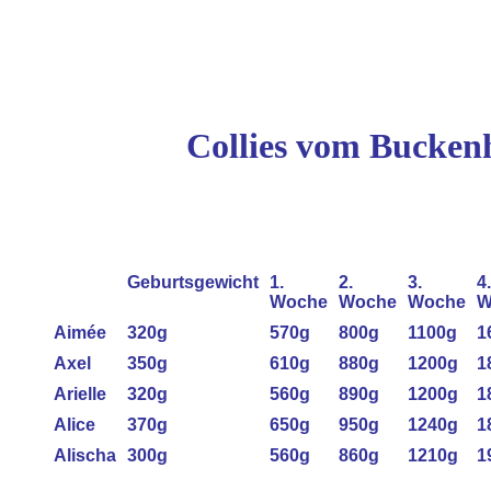
Collies vom Buckenh
Geburtsgewicht
1.
2.
3.
4.
Woche
Woche
Woche
W
Aimée
320g
570g
800g
1100g
1
Axel
350g
610g
880g
1200g
1
Arielle
320g
560g
890g
1200g
1
Alice
370g
650g
950g
1240g
1
Alischa
300g
560g
860g
1210g
1