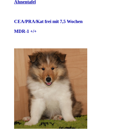
Ahnentafel
CEA/PRA/Kat frei mit 7,5 Wochen
MDR-1 +/+