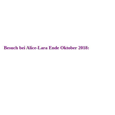
Hercules-Kaylem, Oma Vicky, Schwester Hazel, Mama Eileen
... jetzt ist auch Bean dabei, der Kumpel von Kaylem
Abschied....
Besuch bei Alice-Lara Ende Oktober 2018: