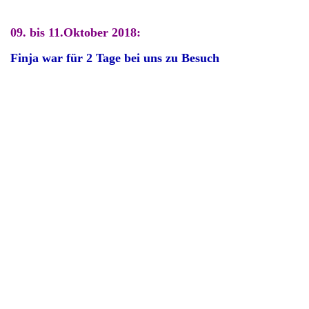
09. bis 11.Oktober 2018:
Finja war für 2 Tage bei uns zu Besuch
1. Gassi, noch großer Respekt vor Mama und Oma
2. Tag,: Alle 3 etwas gestylt, immer noch Sicherheitsabstand
2. Tag: Nachmittag. Neben Oma kann man sitzen
..... und auch liegen