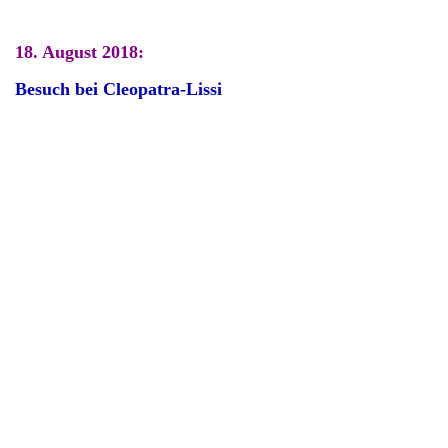
18. August 2018:
Besuch bei Cleopatra-Lissi
Das Konzert hat die ganze Nachbarschaft unterhalten
I
Lissi kann Pfote geben und "Bitte sagen"