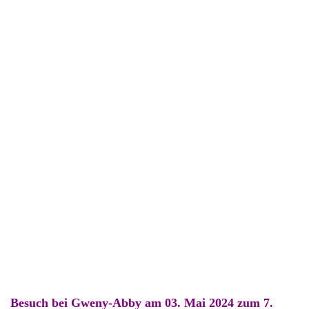
Meine 3 warten auf das Geb.-Kind und Frauli
Wienerle, Wienerle, Wienerle!!
Später kam noch Halbschwester Cassandra
Auch riesige Freude!!!
Mit Züchterherrchen
Besuch bei Gweny-Abby am 03. Mai 2024 zum 7.