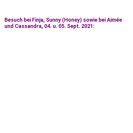
Besuch bei Finja, Sunny (Honey) sowie bei Aimée
und Cassandra, 04. u. 05. Sept. 2021:
Sunny (Honey) und Finja (Finni-Mutzi)
Hurra!!! Züchterfrauchen ist da!!!
Wienerle für die Damen
Aimée und Cassandra